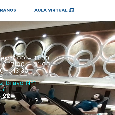
TRANOS
AULA VIRTUAL
es: 7:00 – 11:00
 / 17:00 – 21:00
0 – 13:30
S
z Bravo N°1
 7
 22