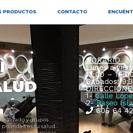
S PRODUCTOS
CONTACTO
ENCUÉN
HORARIO
I
Lunes a viern
13:00 – 16:00
ALUD
Sábados: 9:3
DIRECCIONE
1-
Calle Lópe
2-
Paseo Isla
605 64 42
onalizado y grupos
 prioridad es tu salud.
 haremos que consigas