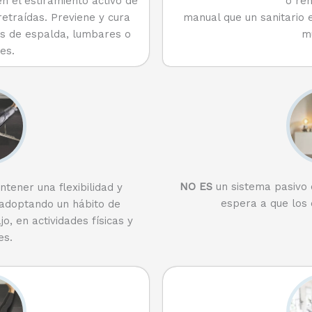
o reh
n el estiramiento activo de
manual que un sanitario 
etraídas. Previene y cura
m
s de espalda, lumbares o
es.
NO ES
un sistema pasivo e
ener una flexibilidad y
espera a que los
, adoptando un hábito de
o, en actividades físicas y
es.