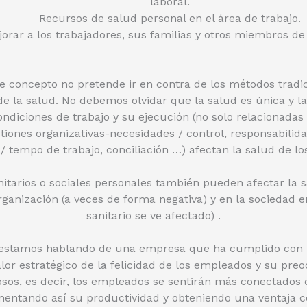
laboral.
Recursos de salud personal en el área de trabajo.
rar a los trabajadores, sus familias y otros miembros d
e concepto no pretende ir en contra de los métodos tradi
e la salud. No debemos olvidar que la salud es única y l
ndiciones de trabajo y su ejecución (no solo relacionada
iones organizativas-necesidades / control, responsabilida
 / tempo de trabajo, conciliación …) afectan la salud de lo
tarios o sociales personales también pueden afectar la s
 organización (a veces de forma negativa) y en la sociedad 
sanitario se ve afectado) .
stamos hablando de una empresa que ha cumplido con la
alor estratégico de la felicidad de los empleados y su pre
os, es decir, los empleados se sentirán más conectados c
mentando así su productividad y obteniendo una ventaja c