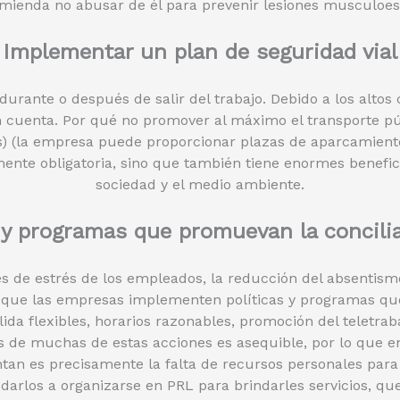
omienda no abusar de él para prevenir lesiones musculoesq
Implementar un plan de seguridad vial
 durante o después de salir del trabajo. Debido a los alto
n cuenta. Por qué no promover al máximo el transporte públ
as) (la empresa puede proporcionar plazas de aparcamiento
mente obligatoria, sino que también tiene enormes benefici
sociedad y el medio ambiente.
y programas que promuevan la conciliac
s de estrés de los empleados, la reducción del absentismo
io que las empresas implementen políticas y programas qu
ida flexibles, horarios razonables, promoción del teletrab
es de muchas de estas acciones es asequible, por lo que 
ntan es precisamente la falta de recursos personales par
darlos a organizarse en PRL para brindarles servicios, que