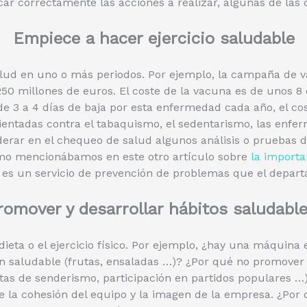
car correctamente las acciones a realizar, algunas de las
Empiece a hacer ejercicio saludable
alud en uno o más periodos. Por ejemplo, la campaña de v
.250 millones de euros. El coste de la vacuna es de unos 8
 3 a 4 días de baja por esta enfermedad cada año, el co
rientadas contra el tabaquismo, el sedentarismo, las enfe
derar en el chequeo de salud algunos análisis o pruebas d
omo mencionábamos en este otro artículo sobre
la importa
es un servicio de prevención de problemas que el departa
romover y desarrollar hábitos saludable
dieta o el ejercicio físico. Por ejemplo, ¿hay una máquina
 saludable (frutas, ensaladas …)? ¿Por qué no promover 
utas de senderismo, participación en partidos populares …
ce la cohesión del equipo y la imagen de la empresa. ¿Por 